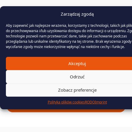
Zarządzaj zgodą
Aby zapewnić jak najlepsze wrażenia, korzystamy z technologii, takich jak plik
do przechowywania i/lub uzyskiwania dostępu do informacji o urządzeniu. Zg
technologie pozwoli nam przetwarzać dane, takie jak zachowanie podczas
przeglądania lub unikalne identyfikatory na tej stronie. Brak wyrażenia zgody
wycofanie zgody może niekorzystnie wpłynąć na niektóre cechy i funkcje.
Z przyjemnością
wykonamy
Akceptuj
profesjonalne raporty
Odrzuć
dla Twojej firmy!
Zobacz preferencje
Polityka plików cookies
RODO
Imprint