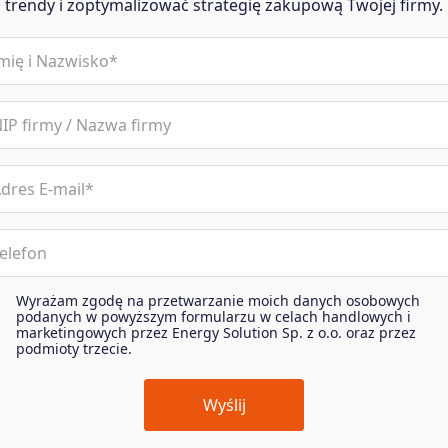
trendy i zoptymalizować strategię zakupową Twojej firmy.
me
magane)
il
magane)
one
Wyrażam zgodę na przetwarzanie moich danych osobowych
reement
podanych w powyższym formularzu w celach handlowych i
magane)
marketingowych przez Energy Solution Sp. z o.o. oraz przez
podmioty trzecie.