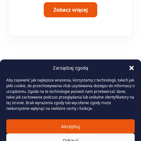
Zobacz więcej
Zarządzaj zgodą
Aby zapewnić jak najlepsze wrażenia, korzystamy z technologii, takich jak
pliki cookie, do przechowywania i/lub uzyskiwania dostępu do informacji o
urządzeniu. Zgoda na te technologie pozwoli nam przetwarzać dane,
takie jak zachowanie podczas przeglądania lub unikalne identyfikatory na
tej stronie. Brak wyrażenia zgody lub wycofanie zgody może
niekorzystnie wpłynąć na niektóre cechy i funkcje.
Akceptuj
Odrzuć