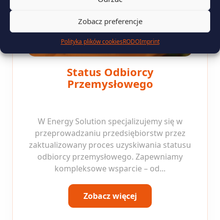
Zobacz preferencje
Polityka plików cookies
RODO
Imprint
Status Odbiorcy
Przemysłowego
W Energy Solution specjalizujemy się w
przeprowadzaniu przedsiębiorstw przez
zaktualizowany proces uzyskiwania statusu
odbiorcy przemysłowego. Zapewniamy
kompleksowe wsparcie – od...
Zobacz więcej