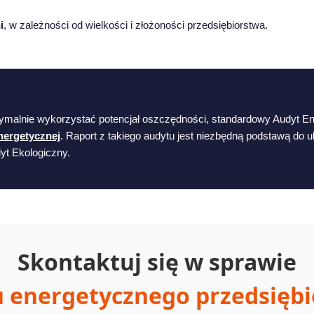
i
, w zależności od wielkości i złożoności przedsiębiorstwa.
symalnie wykorzystać potencjał oszczędności, standardowy Audyt 
nergetycznej
. Raport z takiego audytu jest niezbędną podstawą do u
yt Ekologiczny.
Skontaktuj się w sprawie
 energetycznego przedsięb