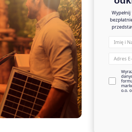
odk
Wypełnij
bezpłatni
przedsta
name
(wymagane)
Email
(wymagane)
Wyra
agreemen
dany
(wymagane)
formu
marke
o.o. 