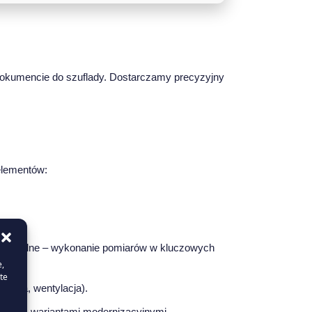
. dokumencie do szuflady. Dostarczamy precyzyjny
elementów:
 to zasadne – wykonanie pomiarów w kluczowych
e,
te
trza, wentylacja).
ień z wariantami modernizacyjnymi,