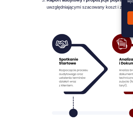
wyc
uwzględniającymi szacowany koszt i zwrot z