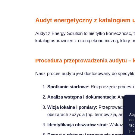
Audyt energetyczny z katalogiem 
Audyt z Energy Solution to nie tylko konieczność
katalog usprawnień z oceną ekonomiczną, który p
Procedura przeprowadzenia audytu – 
Nasz proces audytu jest dostosowany do specyfiki
Spotkanie startowe:
Rozpoczęcie procesu a
Analiza wstępna i dokumentacja:
Analiza b
Wizja lokalna i pomiary:
Przeprowadzenie wi
Aby
obszarach zużycia (np. termowizja, analiza m
do 
Identyfikacja obszarów strat:
Wskazanie na
tec
prz
Raport audytowy i propozycje poprawy:
O