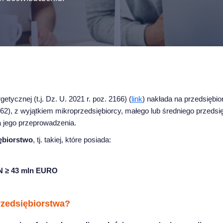
tycznej (t.j. Dz. U. 2021 r. poz. 2166) (
link
) nakłada na przedsiębio
. 162), z wyjątkiem mikroprzedsiębiorcy, małego lub średniego przeds
a jego przeprowadzenia.
ębiorstwo
, tj. takiej, które posiada:
N ≥ 43 mln EURO
rzedsiębiorstwa?