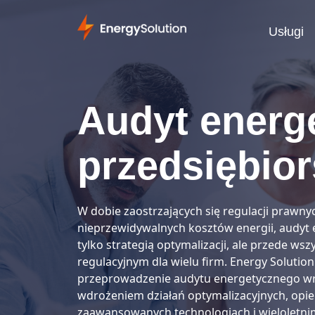
Usługi
Audyt energ
przedsiębio
W dobie zaostrzających się regulacji prawnyc
nieprzewidywalnych kosztów energii, audyt e
tylko strategią optymalizacji, ale przede w
regulacyjnym dla wielu firm. Energy Soluti
przeprowadzenie audytu energetycznego wraz
wdrożeniem działań optymalizacyjnych, opier
zaawansowanych technologiach i wieloletni