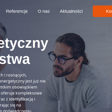
Referencje
O nas
Aktualności
Ko
etyczny
rstwa
h i rosnących,
nergetyczny jest już nie
szystkim obowiązkiem
on oferuje kompleksowe
 z identyfikacją i
ając się na
m doświadczeniu.