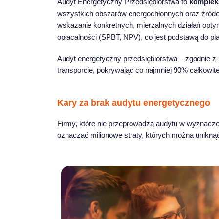
Audyt Energetyczny Przedsiębiorstwa to
kompleks
wszystkich obszarów energochłonnych oraz źródeł
wskazanie konkretnych, mierzalnych działań opty
opłacalności (SPBT, NPV), co jest podstawą do pl
Audyt energetyczny przedsiębiorstwa – zgodnie z 
transporcie, pokrywając co najmniej 90% całkowiteg
Kary za brak audytu energetycznego
Firmy, które nie przeprowadzą audytu w wyznacz
oznaczać milionowe straty, których można unikną