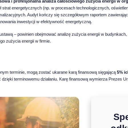
owa i profesjonalna analiza całościowego zużycia energii w org
 strat energetycznych (np. w procesach technologicznych, oświetle
malizacyjnych. Audyt kończy się szczegółowym raportem zawierają
anowania inwestycji w efektywność energetyczną.
ustawą – powinien obejmować analizę zużycia energii w budynkach, 
o zużycia energii w firmie.
onym terminie, mogą zostać ukarane karą finansową sięgającą
5% ic
ć dzięki terminowemu działaniu. Karę finansową wymierza Prezes Ur
Spe