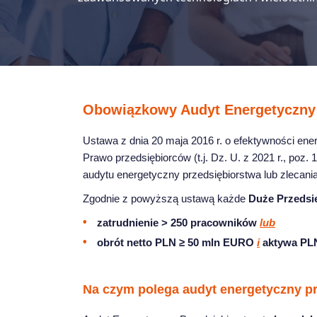
Obowiązkowy Audyt Energetyczny
Ustawa z dnia 20 maja 2016 r. o efektywności energe
Prawo przedsiębiorców (t.j. Dz. U. z 2021 r., poz
audytu energetyczny przedsiębiorstwa lub zlecani
Zgodnie z powyższą ustawą każde
Duże Przedsi
zatrudnienie > 250 pracowników
lub
obrót netto PLN ≥ 50 mln EURO
i
aktywa PL
Na czym polega audyt energetyczny p