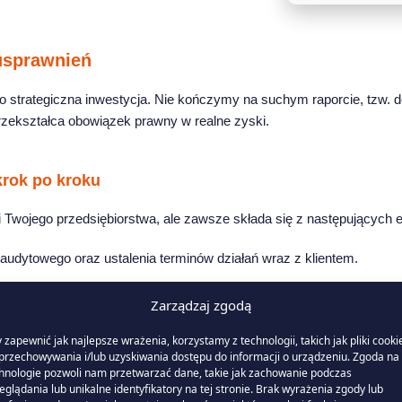
usprawnień
, to strategiczna inwestycja. Nie kończymy na suchym raporcie, tzw
rzekształca obowiązek prawny w realne zyski.
krok po kroku
 Twojego przedsiębiorstwa, ale zawsze składa się z następujących 
udytowego oraz ustalenia terminów działań wraz z klientem.
ranżowej dokumentacji technicznej i historii zużycia (faktur, taryf).
Zarządzaj zgodą
zji lokalnej w audytowanym przedsiębiorstwie oraz – o ile będzie
 zapewnić jak najlepsze wrażenia, korzystamy z technologii, takich jak pliki cooki
ocy czynnej i biernej).
przechowywania i/lub uzyskiwania dostępu do informacji o urządzeniu. Zgoda na 
jbardziej energochłonnych obszarów (np. systemy sprężonego powie
hnologie pozwoli nam przetwarzać dane, takie jak zachowanie podczas
eglądania lub unikalne identyfikatory na tej stronie. Brak wyrażenia zgody lub
pracowanie dokumentu audytowego zawierającego katalogu usprawn