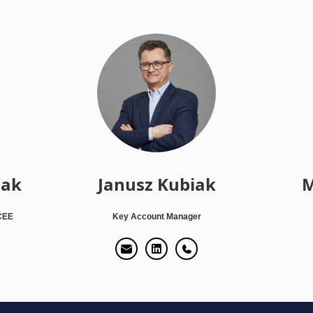
iak
Janusz Kubiak
M
 CEE
Key Account Manager