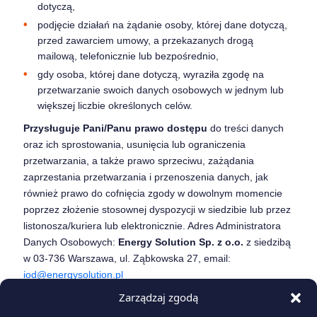
dotyczą,
podjęcie działań na żądanie osoby, której dane dotyczą,
przed zawarciem umowy, a przekazanych drogą
mailową, telefonicznie lub bezpośrednio,
gdy osoba, której dane dotyczą, wyraziła zgodę na
przetwarzanie swoich danych osobowych w jednym lub
większej liczbie określonych celów.
Przysługuje Pani/Panu prawo dostępu
do treści danych
oraz ich sprostowania, usunięcia lub ograniczenia
przetwarzania, a także prawo sprzeciwu, zażądania
zaprzestania przetwarzania i przenoszenia danych, jak
również prawo do cofnięcia zgody w dowolnym momencie
poprzez złożenie stosownej dyspozycji w siedzibie lub przez
listonosza/kuriera lub elektronicznie. Adres Administratora
Danych Osobowych:
Energy Solution Sp. z o.o.
z siedzibą
w 03-736 Warszawa, ul. Ząbkowska 27, email:
iod@energysolution.pl
Zarządzaj zgodą
Przysługuje Pani/Panu także prawo do wniesienia
skargi
do organu nadzorczego – Prezesa Urzędu Ochrony