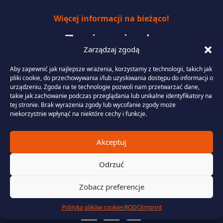
Więcej informacji na bieżąco!
Zapisz się do
Zarządzaj zgodą
naszego newslettera
Aby zapewnić jak najlepsze wrażenia, korzystamy z technologii, takich jak
pliki cookie, do przechowywania i/lub uzyskiwania dostępu do informacji o
urządzeniu. Zgoda na te technologie pozwoli nam przetwarzać dane,
takie jak zachowanie podczas przeglądania lub unikalne identyfikatory na
tej stronie. Brak wyrażenia zgody lub wycofanie zgody może
niekorzystnie wpłynąć na niektóre cechy i funkcje.
ul. Ząbkowska 27
Akceptuj
03-736 Warszawa
Odrzuć
+48 (22) 290 11 11
Zobacz preferencje
biuro@energysolution.pl
Polityka plików cookies
RODO
Imprint