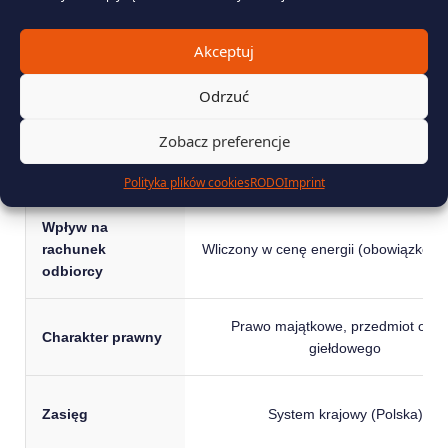
Wystawca
Prezes Urzędu Regulacji Energetyki 
Akceptuj
Odrzuć
Okres ważności
Do momentu umorzenia w systemie ws
Zobacz preferencje
Obowiązek
Dotyczy spółek energetycznych
zakupu
(sprzedawców energii)
Polityka plików cookies
RODO
Imprint
Wpływ na
rachunek
Wliczony w cenę energii (obowiązkowy
odbiorcy
Prawo majątkowe, przedmiot obro
Charakter prawny
giełdowego
Zasięg
System krajowy (Polska)