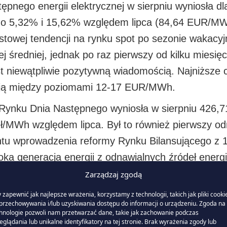
nego energii elektrycznej w sierpniu wyniosła dla
 o 5,32% i 15,62% względem lipca (84,64 EUR/M
towej tendencji na rynku spot po sezonie wakacyj
redniej, jednak po raz pierwszy od kilku miesięcy
t niewątpliwie pozytywną wiadomością. Najniższe
lują między poziomami 12-17 EUR/MWh.
 Rynku Dnia Następnego wyniosła w sierpniu 426,
zł/MWh względem lipca. Był to również pierwszy o
u wprowadzenia reformy Rynku Bilansującego z 14
a generacja energii z odnawialnych źródeł energi
Zarządzaj zgodą
ierpniu, od prawie dwóch tygodni jej dynamika w
 zapewnić jak najlepsze wrażenia, korzystamy z technologii, takich jak pliki cooki
przechowywania i/lub uzyskiwania dostępu do informacji o urządzeniu. Zgoda na 
 zwłaszcza w szczytowych godzinach – kiedy ceny
hnologie pozwoli nam przetwarzać dane, takie jak zachowanie podczas
eglądania lub unikalne identyfikatory na tej stronie. Brak wyrażenia zgody lub