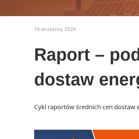
10 września, 2024
Raport – po
dostaw energ
Cykl raportów średnich cen dostaw e