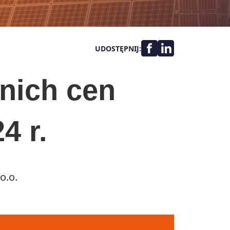
UDOSTĘPNIJ:
nich cen
4 r.
o.o.