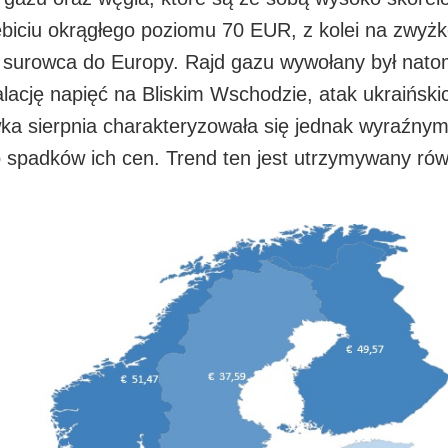
biciu okrągłego poziomu 70 EUR, z kolei na zwyż
 surowca do Europy. Rajd gazu wywołany był natom
alację napięć na Bliskim Wschodzie, atak ukraiński
a sierpnia charakteryzowała się jednak wyraźny
 spadków ich cen. Trend ten jest utrzymywany rów