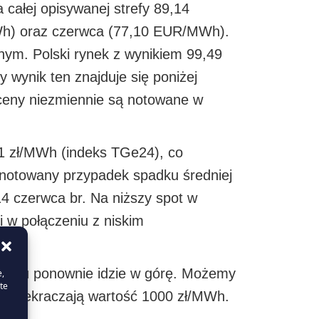
 całej opisywanej strefy 89,14
Wh) oraz czerwca (77,10 EUR/MWh).
nym. Polski rynek z wynikiem 99,49
 wynik ten znajduje się poniżej
 ceny niezmiennie są notowane w
71 zł/MWh (indeks TGe24), co
dnotowany przypadek spadku średniej
 czerwca br. Na niższy spot w
i w połączeniu z niskim
zrostu ponownie idzie w górę. Możemy
e,
te
 przekraczają wartość 1000 zł/MWh.