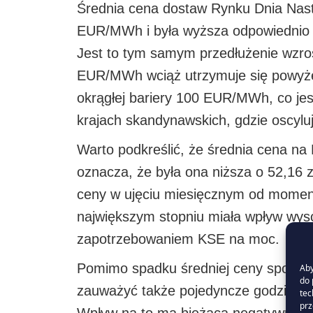
Średnia cena dostaw Rynku Dnia Następ
EUR/MWh i była wyższa odpowiednio
Jest to tym samym przedłużenie wzros
EUR/MWh wciąż utrzymuje się powyżej ś
okrągłej bariery 100 EUR/MWh, co jes
krajach skandynawskich, gdzie oscy
Warto podkreślić, że średnia cena na
oznacza, że była ona niższa o 52,16 
ceny w ujęciu miesięcznym od moment
największym stopniu miała wpływ wysok
zapotrzebowaniem KSE na moc.
Pomimo spadku średniej ceny spot w s
Aby
do 
zauważyć także pojedyncze godziny –
tec
prz