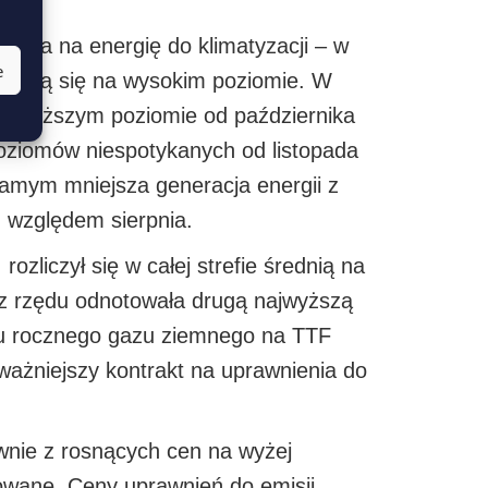
ania na energię do klimatyzacji – w
e
rzymują się na wysokim poziomie. W
najwyższym poziomie od października
poziomów niespotykanych od listopada
samym mniejsza generacja energii z
u względem sierpnia.
zliczył się w całej strefie średnią na
z rzędu odnotowała drugą najwyższą
tu rocznego gazu ziemnego na TTF
ważniejszy kontrakt na uprawnienia do
ównie z rosnących cen na wyżej
owane. Ceny uprawnień do emisji