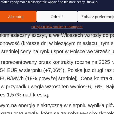
uacja na spocie w całej Europie.
ofanie zgody może niekorzystnie wpłynąć na niektóre cechy i funkcje.
iach Europy – i tym samym rosnącego zapotrzebow
Akceptuj
Odrzuć
Zobacz preferencj
wialnych źródeł energii, takich jak wiatr, ceny ut
e ceny na Rynku Dnia Następnego znalazły się na 
Polityka plików cookies
RODO
Imprint
miomiesięczny szczyt, a we Włoszech wzrosły do 
onowość (krótsze dni w bieżącym miesiącu i tym 
j średniej ceny na rynku spot w Polsce we wrześni
reprezentowany przez kontrakty roczne na 2025 r. ro
 EUR w sierpniu (+7,06%). Polska już drugi raz 
4 EUR/MWh (19% powyżej średniej). Cena kontrak
 w przypadku węgla wzrost ten wyniósł 6,16%. Naj
res 1,57% nad kreską.
owym na energię elektryczną w sierpniu wynikła gł
 gazu oraz węgla, które są ze sobą wysoko skorel