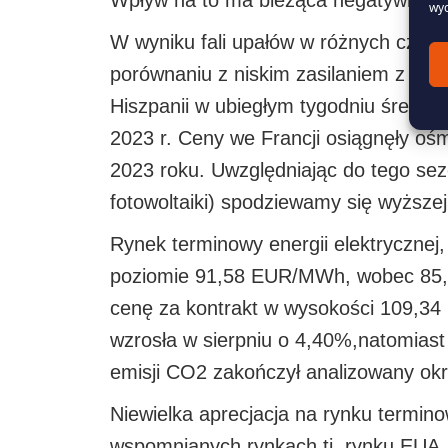
Wpływ na to ma bieżąca negatywna syt
wyc
W wyniku fali upałów w różnych częśc
porównaniu z niskim zasilaniem z odna
Hiszpanii w ubiegłym tygodniu średni
2023 r. Ceny we Francji osiągnęły oś
2023 roku. Uwzględniając do tego sez
fotowoltaiki) spodziewamy się wyższe
Rynek terminowy energii elektrycznej, 
poziomie 91,58 EUR/MWh, wobec 85,54
cenę za kontrakt w wysokości 109,3
wzrosła w sierpniu o 4,40%,natomiast
emisji CO2 zakończył analizowany ok
Niewielka aprecjacja na rynku termin
wspomnianych rynkach tj. rynku EUA,