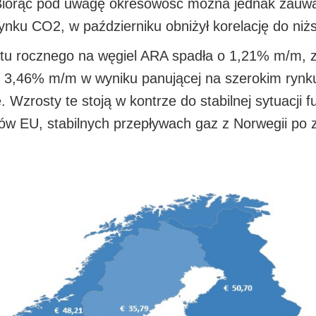
Biorąc pod uwagę okresowość można jednak zauważ
rynku CO2, w październiku obniżył korelację do ni
u rocznego na węgiel ARA spadła o 1,21% m/m, z 
3,46% m/m w wyniku panującej na szerokim rynku
 Wzrosty te stoją w kontrze do stabilnej sytuacji
w EU, stabilnych przepływach gaz z Norwegii po