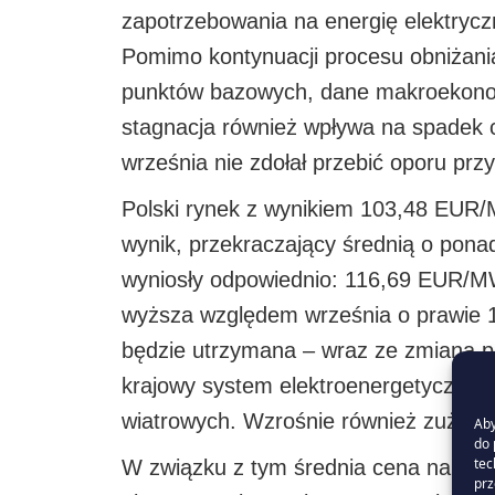
zapotrzebowania na energię elektrycz
Pomimo kontynuacji procesu obniżania
punktów bazowych, dane makroekonomi
stagnacja również wpływa na spadek 
września nie zdołał przebić oporu przy
Polski rynek z wynikiem 103,48 EUR/M
wynik, przekraczający średnią o ponad
wyniosły odpowiednio: 116,69 EUR/MW
wyższa względem września o prawie 1
będzie utrzymana – wraz ze zmianą po
krajowy system elektroenergetyczny bę
wiatrowych. Wzrośnie również zużyci
Aby
do 
tec
W związku z tym średnia cena na ry
prz