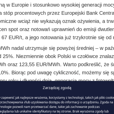
ną w Europie i stosunkowo wysokiej generacji mocy
 stóp procentowych przez Europejski Bank Central
czne wciąż nie wykazują oznak ożywienia, a trw
cen spot oraz notowań uprawnień do emisji dwutl
 67 EUR/t, a jego notowania już trzykrotnie się od n
Wh nadal utrzymuje się powyżej średniej – w paźdz
 25%. Niezmiennie obok Polski w czołówce znalazły 
h oraz 123,55 EUR/MWh. Warto podkreślić, że śr
0%. Biorąc pod uwagę cykliczność, możemy się s
ry roku i długości dnia, generacja mocy z fotowol
Zarządzaj zgodą
dzie bardziej uzależniony od pozostałych odnawial
e energii w gospodarstwach domowych.
 zapewnić jak najlepsze wrażenia, korzystamy z technologii, takich jak pliki cooki
przechowywania i/lub uzyskiwania dostępu do informacji o urządzeniu. Zgoda na 
hnologie pozwoli nam przetwarzać dane, takie jak zachowanie podczas
nku spot prawdopodobnie nie spadnie poniżej po
eglądania lub unikalne identyfikatory na tej stronie. Brak wyrażenia zgody lub