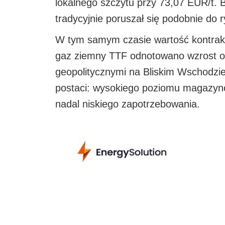
lokalnego szczytu przy 73,07 EUR/t. 
tradycyjnie poruszał się podobnie do 
W tym samym czasie wartość kontrakt
gaz ziemny TTF odnotowano wzrost o 
geopolitycznymi na Bliskim Wschodzie.
postaci: wysokiego poziomu magazynó
nadal niskiego zapotrzebowania.