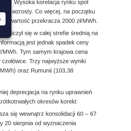
zimy. Wysoka korelacja rynku spot
tują wzrosty. Co więcej, na początku
e
rych wartość przekracza 2000 zł/MWh.
zliczył się w całej strefie średnią na
ormacją jest jednak spadek ceny
UR/MWh. Tym samym krajowa cena
w czołówce. Trzy najwyższe wyniki
/MWh) oraz Rumunii (103,38
iej deprecjacja na rynku uprawnień
krótkotrwałych okresów korekt
a się wewnątrz konsolidacji 60 – 67
y 20 sierpnia od wyznaczenia