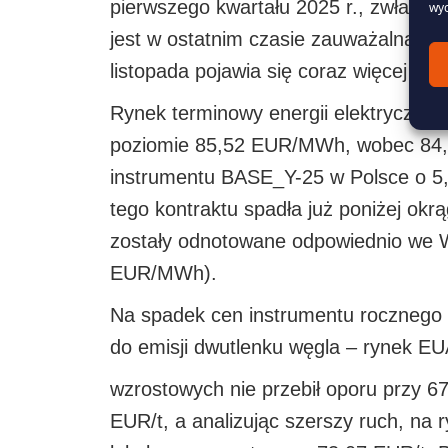
pierwszego kwartału 2025 r., zwłaszc
wyc
jest w ostatnim czasie zauważalna z k
listopada pojawia się coraz więcej p
Rynek terminowy energii elektrycznej, 
poziomie 85,52 EUR/MWh, wobec 84,6
instrumentu BASE_Y-25 w Polsce o 
tego kontraktu spadła już poniżej okr
zostały odnotowane odpowiednio we 
EUR/MWh).
Na spadek cen instrumentu rocznego 
do emisji dwutlenku węgla – rynek EU
wzrostowych nie przebił oporu przy 
EUR/t, a analizując szerszy ruch, na