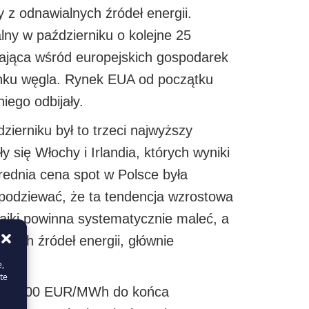
 z odnawialnych źródeł energii.
ny w październiku o kolejne 25
ająca wśród europejskich gospodarek
enku węgla. Rynek EUA od początku
iego odbijały.
ierniku był to trzeci najwyższy
się Włochy i Irlandia, których wyniki
ednia cena spot w Polsce była
podziewać, że ta tendencja wzrostowa
taiki powinna systematycznie maleć, a
nych źródeł energii, głównie
e,
te
ziomu 100 EUR/MWh do końca