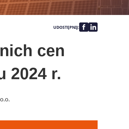
UDOSTĘPNIJ:
nich cen
 2024 r.
o.o.