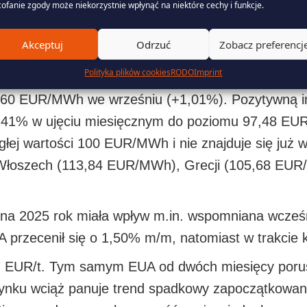
za w scenariuszu okresowo mroźnej i bezwietrznej 
ofanie zgody może niekorzystnie wpłynąć na niektóre cechy i funkcje.
ontraktami miesięcznymi, które także regularnie no
Akceptuj
Odrzuć
Zobacz preferencj
ojedynczych godzin na Rynku Dnia Następnego, któ
Polityka plików cookies
RODO
Imprint
reprezentowany przez kontrakty roczne na 2025 r. ro
0 EUR/MWh we wrześniu (+1,01%). Pozytywną inf
5,41% w ujęciu miesięcznym do poziomu 97,48 E
ągłej wartości 100 EUR/MWh i nie znajduje się już 
Włoszech (113,84 EUR/MWh), Grecji (105,68 EUR
na 2025 rok miała wpływ m.in. wspomniana wcześn
A przecenił się o 1,50% m/m, natomiast w trakcie 
67 EUR/t. Tym samym EUA od dwóch miesięcy porusz
 rynku wciąż panuje trend spadkowy zapoczątkowan