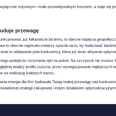
ć wyłącznie sztywnym i mało przewidywalnym kosztem, a staje się p
 buduje przewagę
unkcjonować już kilkanaście lat temu, to obecne napięcia geopolitycz
 to obecnie najskuteczniejszy sposób na to, by realizować bardziej d
enie to oddawanie pola konkurencji, która już teraz aktywnie optyma
go podejścia i trzymania ręki na pulsie. Na szczęście nie musisz t
łębnej analizy profilu zużycia, przez wynegocjowanie najlepszych 
na realizację kolejnych transz.
tania energia dla firm budowała Twoją realną przewagę nad konkurencj
 świadomej strategii zakupowej i innym działaniom optymalizacyjnym