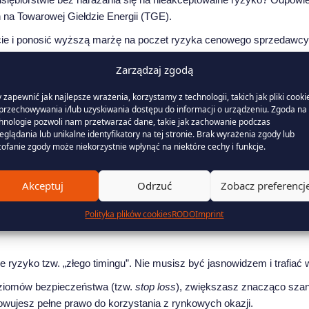
na Towarowej Giełdzie Energii (TGE).
ie i ponosić wyższą marżę na poczet ryzyka cenowego sprzedawcy,
acji (tzw. oferty indeksowane do giełdy). Kluczem do sukcesu w tym 
Zarządzaj zgodą
menu.
 zapewnić jak najlepsze wrażenia, korzystamy z technologii, takich jak pliki cooki
przechowywania i/lub uzyskiwania dostępu do informacji o urządzeniu. Zgoda na 
jmądrzejsza strategia?
hnologie pozwoli nam przetwarzać dane, takie jak zachowanie podczas
eglądania lub unikalne identyfikatory na tej stronie. Brak wyrażenia zgody lub
 przypomina inwestowanie na giełdzie. Zamiast stawiać wszystkie śr
ofanie zgody może niekorzystnie wpłynąć na niektóre cechy i funkcje.
ch odstępach czasu. To właśnie model transzowy, który w wielkim sk
Akceptuj
Odrzuć
Zobacz preferencj
 elektrycznej na kilka lub kilkanaście transz w ciągu roku (np. kwar
e niespodziewane piki cenowe (np. z powodu przestojów w elektrown
Polityka plików cookies
RODO
Imprint
ei gdy ceny spadają – co przy obecnej, rosnącej generacji z OZE zdar
 ryzyko tzw. „złego timingu”. Nie musisz być jasnowidzem i trafiać
poziomów bezpieczeństwa (tzw.
stop loss
), zwiększasz znacząco szan
ujesz pełne prawo do korzystania z rynkowych okazji.