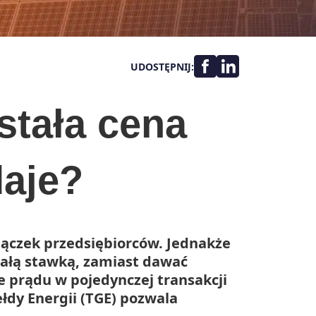
UDOSTĘPNIJ:
stała cena
daje?
lączek przedsiębiorców. Jednakże
ałą stawką, zamiast dawać
 prądu w pojedynczej transakcji
łdy Energii (TGE) pozwala