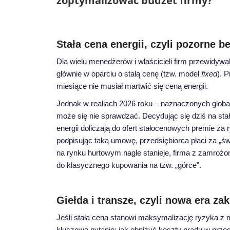
zoptymalizować budżet firmy?
Stała cena energii, czyli pozorne
Dla wielu menedżerów i właścicieli firm przewidywa
głównie w oparciu o stałą cenę (tzw. model
fixed
). 
miesiące nie musiał martwić się ceną energii.
Jednak w realiach 2026 roku – naznaczonych globa
może się nie sprawdzać. Decydując się dziś na st
energii doliczają do ofert stałocenowych premie z
podpisując taką umowę, przedsiębiorca płaci za „świ
na rynku hurtowym nagle stanieje, firma z zamrożon
do klasycznego kupowania na tzw. „górce”.
Giełda i transze, czyli nowa era za
Jeśli stała cena stanowi maksymalizację ryzyka z 
kluczowe pytanie: jak obniżyć koszty prądu w prze