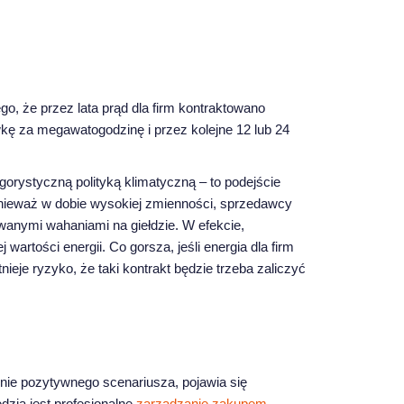
o, że przez lata prąd dla firm kontraktowano
ę za megawatogodzinę i przez kolejne 12 lub 24
rystyczną polityką klimatyczną – to podejście
onieważ w dobie wysokiej zmienności, sprzedawcy
wanymi wahaniami na giełdzie. W efekcie,
artości energii. Co gorsza, jeśli energia dla firm
eje ryzyko, że taki kontrakt będzie trzeba zaliczyć
znie pozytywnego scenariusza, pojawia się
dzią jest profesjonalne
zarządzanie zakupem