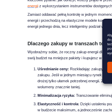
energii
z wykorzystaniem instrumentów dostępnych 
Zamiast oddawać pełną kontrolę w jednym momenc
energii i przechodzą na elastyczne modele kontrakt
energii jednego dnia, lecz inteligentny podział wolu
Aby
do 
Dlaczego zakupy w transzach to na
tec
prz
Wyobraźmy sobie, że roczny zakup energii dla firm
wyc
swój budżet na mniejsze pakiety i kupujesz w różny
Uśrednianie ceny:
Rozkładając zakupy energii
zakupu. Jeśli w jednym miesiącu rynek notuj
drożej tylko ułamek potrzebnej energii. Z kol
wolumeny znacznie taniej.
Minimalizacja ryzyka:
Transzowanie eliminuje
Elastyczność i kontrola
: Dzięki ustaleniu 
w budżecie maksimum, a jednocześnie zachow