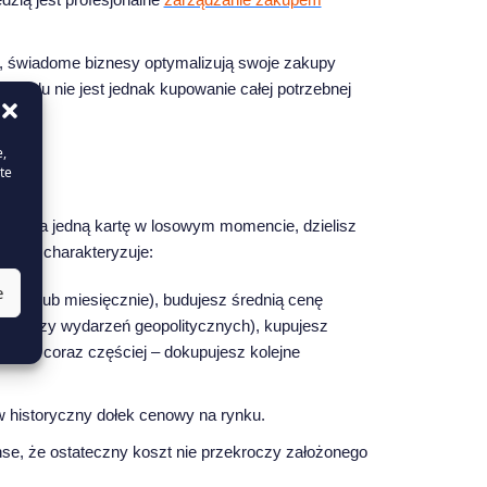
 świadome biznesy optymalizują swoje zakupy
modelu nie jest jednak kupowanie całej potrzebnej
e,
te
odki na jedną kartę w losowym momencie, dzielisz
rócie charakteryzuje:
e
talnie lub miesięcznie), budujesz średnią cenę
iach czy wydarzeń geopolitycznych), kupujesz
za się coraz częściej – dokupujesz kolejne
 w historyczny dołek cenowy na rynku.
se, że ostateczny koszt nie przekroczy założonego