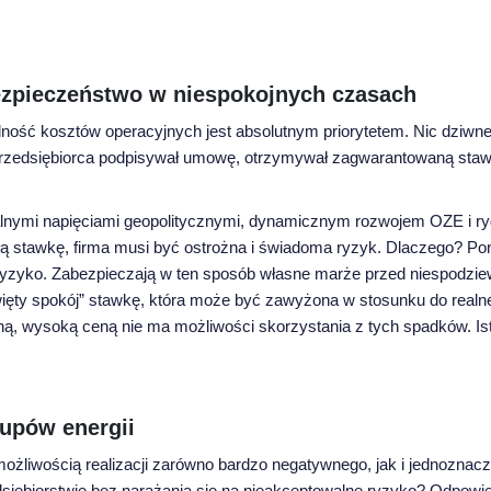
 bezpieczeństwo w niespokojnych czasach
lność kosztów operacyjnych jest absolutnym priorytetem. Nic dziwneg
Przedsiębiorca podpisywał umowę, otrzymywał zagwarantowaną stawk
lnymi napięciami geopolitycznymi, dynamicznym rozwojem OZE i rygo
ałą stawkę, firma musi być ostrożna i świadoma ryzyk. Dlaczego? P
a ryzyko. Zabezpieczają w ten sposób własne marże przed niespodzie
ęty spokój” stawkę, która może być zawyżona w stosunku do realnej w
ą, wysoką ceną nie ma możliwości skorzystania z tych spadków. Istni
kupów energii
możliwością realizacji zarówno bardzo negatywnego, jak i jednoznac
dsiębiorstwie bez narażania się na nieakceptowalne ryzyko? Odpowie