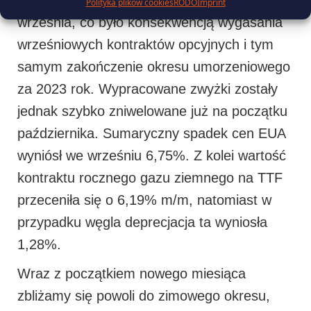
EUA były widoczne w drugiej połowie
Polityka plików cookies
RODO
Imprint
września, co było konsekwencją wygasania
wrześniowych kontraktów opcyjnych i tym
samym zakończenie okresu umorzeniowego
za 2023 rok. Wypracowane zwyżki zostały
jednak szybko zniwelowane już na początku
października. Sumaryczny spadek cen EUA
wyniósł we wrześniu 6,75%. Z kolei wartość
kontraktu rocznego gazu ziemnego na TTF
przeceniła się o 6,19% m/m, natomiast w
przypadku węgla deprecjacja ta wyniosła
1,28%.
Wraz z początkiem nowego miesiąca
zbliżamy się powoli do zimowego okresu,