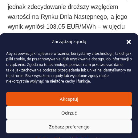
jednak zdecydowanie droższy względem
wartości na Rynku Dnia Następnego, a jego
wynik wyniósł 103,05 EUR/MWh – w ujęciu
miesięcznym poziom ten jest niższy o
Zarządzaj zgodą
5,76%. Krajowa średnia cena już trzeci raz z
Aby zapewnić jak najlepsze wrażenia, korzystamy z technologii, takich jak
rzędu odnotowała drugą najwyższą wartość
pliki cookie, do przechowywania i/lub uzyskiwania dostępu do informacji o
urządzeniu. Zgoda na te technologie pozwoli nam przetwarzać dane,
w opisywanej strefie – pierwsze pozostały
takie jak zachowanie podczas przeglądania lub unikalne identyfikatory na
Włochy z wynikiem 109,71 EUR/MWh.
tej stronie. Brak wyrażenia zgody lub wycofanie zgody może
niekorzystnie wpłynąć na niektóre cechy i funkcje.
Deprecjacja na rynku terminowym była
dodatkowo wspierana przez spadki na rynku
Akceptuj
uprawnień do emisji dwutlenku węgla, które
Odrzuć
permanentnie poruszały się w dół przez
Zobacz preferencje
niemal cały miesiąc. Chwilowe wzrosty na