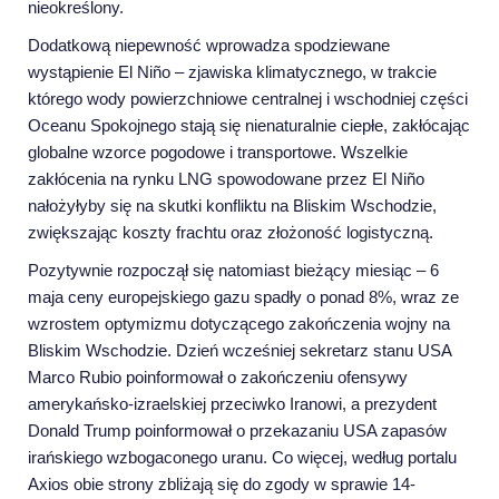
nieokreślony.
Dodatkową niepewność wprowadza spodziewane
wystąpienie El Niño – zjawiska klimatycznego, w trakcie
którego wody powierzchniowe centralnej i wschodniej części
Oceanu Spokojnego stają się nienaturalnie ciepłe, zakłócając
globalne wzorce pogodowe i transportowe. Wszelkie
zakłócenia na rynku LNG spowodowane przez El Niño
nałożyłyby się na skutki konfliktu na Bliskim Wschodzie,
zwiększając koszty frachtu oraz złożoność logistyczną.
Pozytywnie rozpoczął się natomiast bieżący miesiąc – 6
maja ceny europejskiego gazu spadły o ponad 8%, wraz ze
wzrostem optymizmu dotyczącego zakończenia wojny na
Bliskim Wschodzie. Dzień wcześniej sekretarz stanu USA
Marco Rubio poinformował o zakończeniu ofensywy
amerykańsko-izraelskiej przeciwko Iranowi, a prezydent
Donald Trump poinformował o przekazaniu USA zapasów
irańskiego wzbogaconego uranu. Co więcej, według portalu
Axios obie strony zbliżają się do zgody w sprawie 14-