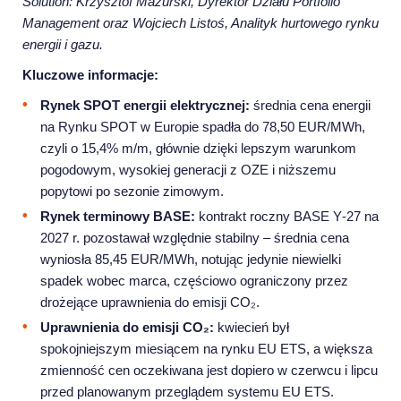
Solution: Krzysztof Mazurski, Dyrektor Działu Portfolio
Management oraz Wojciech Listoś, Analityk hurtowego rynku
energii i gazu.
Kluczowe informacje:
Rynek SPOT energii elektrycznej:
średnia cena energii
na Rynku SPOT w Europie spadła do 78,50 EUR/MWh,
czyli o 15,4% m/m, głównie dzięki lepszym warunkom
pogodowym, wysokiej generacji z OZE i niższemu
popytowi po sezonie zimowym.
Rynek terminowy BASE:
kontrakt roczny BASE Y‑27 na
2027 r. pozostawał względnie stabilny – średnia cena
wyniosła 85,45 EUR/MWh, notując jedynie niewielki
spadek wobec marca, częściowo ograniczony przez
drożejące uprawnienia do emisji CO₂.
Uprawnienia do emisji CO₂:
kwiecień był
spokojniejszym miesiącem na rynku EU ETS, a większa
zmienność cen oczekiwana jest dopiero w czerwcu i lipcu
przed planowanym przeglądem systemu EU ETS.