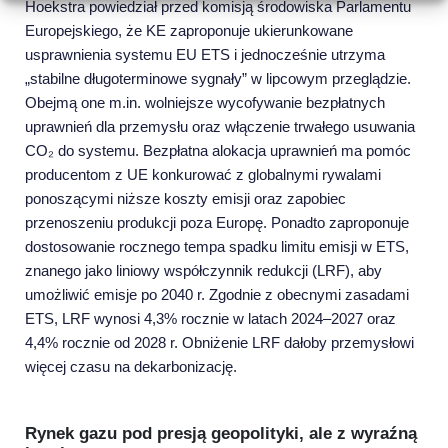
Hoekstra powiedział przed komisją środowiska Parlamentu
Europejskiego, że KE zaproponuje ukierunkowane
usprawnienia systemu EU ETS i jednocześnie utrzyma
„stabilne długoterminowe sygnały” w lipcowym przeglądzie.
Obejmą one m.in. wolniejsze wycofywanie bezpłatnych
uprawnień dla przemysłu oraz włączenie trwałego usuwania
CO₂ do systemu. Bezpłatna alokacja uprawnień ma pomóc
producentom z UE konkurować z globalnymi rywalami
ponoszącymi niższe koszty emisji oraz zapobiec
przenoszeniu produkcji poza Europę. Ponadto zaproponuje
dostosowanie rocznego tempa spadku limitu emisji w ETS,
znanego jako liniowy współczynnik redukcji (LRF), aby
umożliwić emisje po 2040 r. Zgodnie z obecnymi zasadami
ETS, LRF wynosi 4,3% rocznie w latach 2024–2027 oraz
4,4% rocznie od 2028 r. Obniżenie LRF dałoby przemysłowi
więcej czasu na dekarbonizację.
Rynek gazu pod presją geopolityki, ale z wyraźną