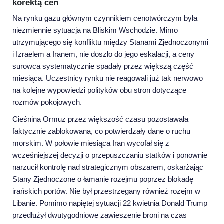
korektą cen
Na rynku gazu głównym czynnikiem cenotwórczym była
niezmiennie sytuacja na Bliskim Wschodzie. Mimo
utrzymującego się konfliktu między Stanami Zjednoczonymi
i Izraelem a Iranem, nie doszło do jego eskalacji, a ceny
surowca systematycznie spadały przez większą część
miesiąca. Uczestnicy rynku nie reagowali już tak nerwowo
na kolejne wypowiedzi polityków obu stron dotyczące
rozmów pokojowych.
Cieśnina Ormuz przez większość czasu pozostawała
faktycznie zablokowana, co potwierdzały dane o ruchu
morskim. W połowie miesiąca Iran wycofał się z
wcześniejszej decyzji o przepuszczaniu statków i ponownie
narzucił kontrolę nad strategicznym obszarem, oskarżając
Stany Zjednoczone o łamanie rozejmu poprzez blokadę
irańskich portów. Nie był przestrzegany również rozejm w
Libanie. Pomimo napiętej sytuacji 22 kwietnia Donald Trump
przedłużył dwutygodniowe zawieszenie broni na czas