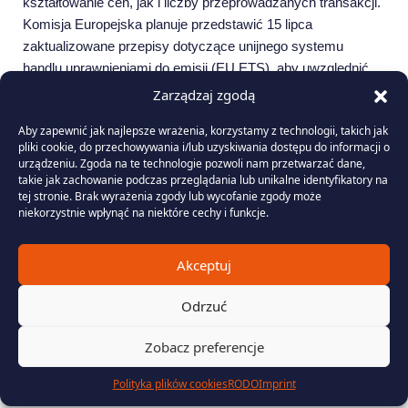
kształtowanie cen, jak i liczby przeprowadzanych transakcji.
Komisja Europejska planuje przedstawić 15 lipca
zaktualizowane przepisy dotyczące unijnego systemu
handlu uprawnieniami do emisji (EU ETS), aby uwzględnić
unijny cel klimatyczny na rok 2040 oraz potrzeby przemysłu.
Zarządzaj zgodą
Spodziewamy się, że względny spokój utrzyma się również
Aby zapewnić jak najlepsze wrażenia, korzystamy z technologii, takich jak
w maju, a większa zmienność powróci w czerwcu wraz ze
pliki cookie, do przechowywania i/lub uzyskiwania dostępu do informacji o
zbliżaniem się do rewizji EU ETS.
urządzeniu. Zgoda na te technologie pozwoli nam przetwarzać dane,
takie jak zachowanie podczas przeglądania lub unikalne identyfikatory na
Oczekuje się, że KE rozważy wprowadzenie usuwania
tej stronie. Brak wyrażenia zgody lub wycofanie zgody może
dwutlenku węgla do systemu ETS oraz przedstawi sposoby
niekorzystnie wpłynąć na niektóre cechy i funkcje.
wykorzystania międzynarodowych kredytów, które mogą
pomóc w osiągnięciu ogólnego celu klimatycznego na 2040 r.
Akceptuj
z korzyścią dla przemysłu. Ważne będzie również
potencjalne kontynuowanie bezpłatnego przydziału
Odrzuć
uprawnień. Propozycje zmian będą musiały zostać
przedyskutowane i uzgodnione przez Parlament Europejski
Zobacz preferencje
oraz Radę Ministrów UE, zanim staną się wiążące.
Polityka plików cookies
RODO
Imprint
W poniedziałek 4 maja komisarz UE ds. klimatu Wopke