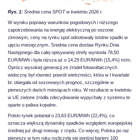
Rys. 1:
Średnia cena SPOT w kwietniu 2026 r.
W wyniku poprawy warunków pogodowych i niższego
zapotrzebowania na energię elektryczną po sezonie
zimowym, ceny na rynku spot odnotowały istotne spadki w
ujęciu miesięcznym. Średnia cena dostaw Rynku Dnia
Następnego dla całej opisywanej strefy wyniosła 78,50
EUR/MWh i była niższa aż o 14,29 EUR/MWh (15,4%) m/m.
Oprócz wysokiej generacji ze źródeł fotowoltaicznych
widoczny był również powrót wietrzności, która w I kwartale
br. obiegała od sezonowych prognoz, szczególnie w
pierwszych dwóch miesiącach roku. W rezultacie w kwietniu
w UE zielone źródła zdecydowanie wypychały z systemu te
oparte o paliwa kopalne.
Polski rynek potaniał o 23,63 EUR/MWh (22,4%), co
oznacza większą dynamikę spadków względem europejskiej
średniej już drugi miesiąc z rzędu. Co więcej, Polska po raz
pierwszy w tym roku rozliczyła się poniżej bariery 100